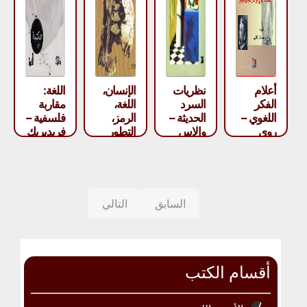
أعلام
نظريات
الإنسان،
اللغة:
الفكر
السرد
اللغة،
مقاربة
اللغوي –
الحديثة –
الرمز،
فلسفية –
روي
والاس
التطور
فريديريك
هاريس
مارتن
المشترك
نف
للغة
والمخ –
تيرنس
دبليو
السابق
التالي
ديكون
أقسام الكتب