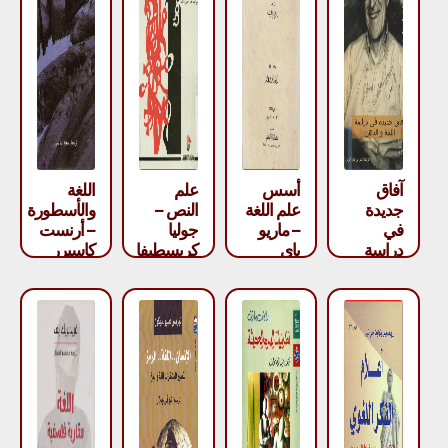
آفاق
أسس
علم
اللغة
جديدة
علم اللغة
النص –
والأسطورة
في
– ماريو
جوليا
– أرنست
دراسة
باي
كريسطيفا
كاسيرر
اللغة
والفكر –
نعوم
تشومسكي