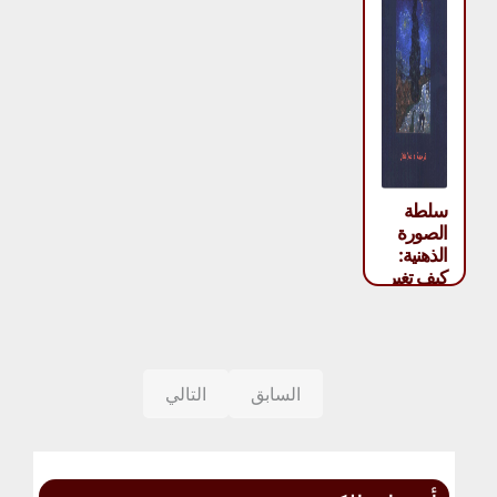
سلطة
الصورة
الذهنية:
كيف تغير
الرؤى
العقل
والإنسان
والعالم –
جيرالد
السابق
التالي
هوتر