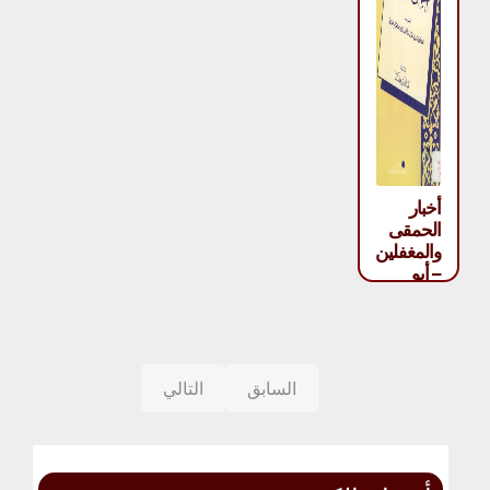
أخبار
الحمقى
والمغفلين
– أبو
الفرج ابن
الجوزي
السابق
التالي