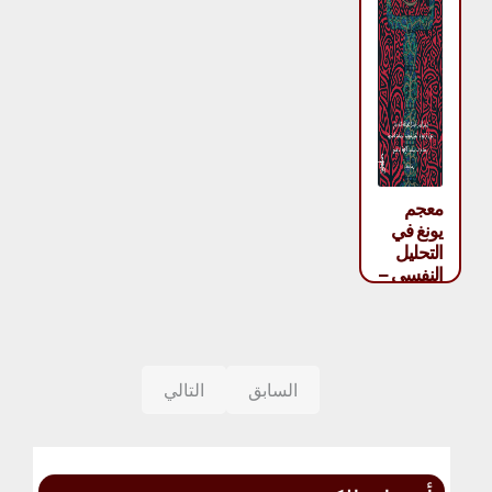
معجم
يونغ في
التحليل
النفسي –
مجموعة
مؤلفين
السابق
التالي