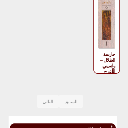
حارسة
الظلال –
واسيني
الأعرج
السابق
التالي