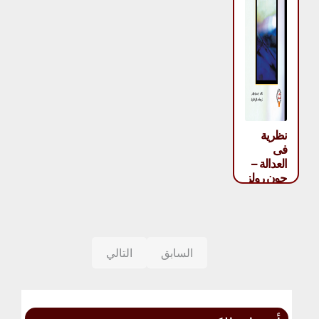
نظرية
فى
العدالة –
جون رولز
السابق
التالي