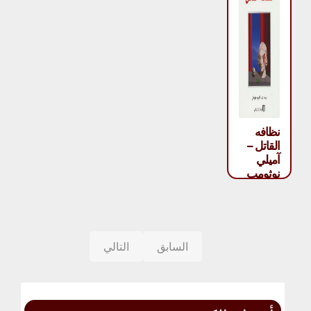
نظافه
القاتل –
آميلي
نوثومب
السابق
التالي