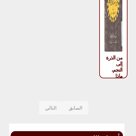
من الذرة
إلى
النجم،
ماذا
أعرف –
بيار روسو
السابق
التالي