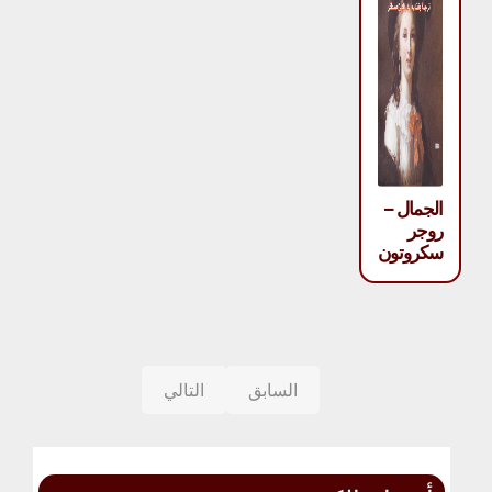
الجمال –
روجر
سكروتون
السابق
التالي