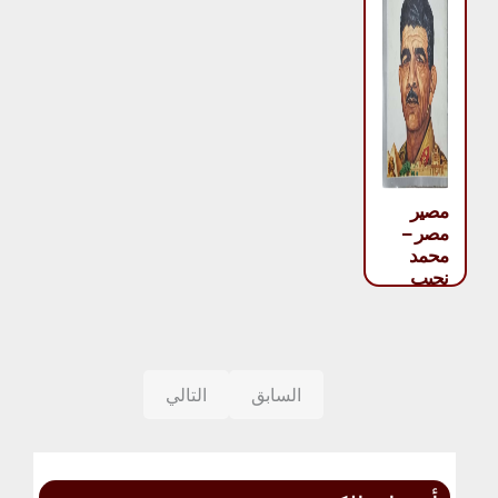
مصير
مصر –
محمد
نجيب
السابق
التالي