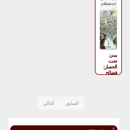
مدن
تحت
الحصار:
فضائح
العنف
السياسي
وعسكرة
التنظيم
المدني –
السابق
التالي
ستيفن
غراهام