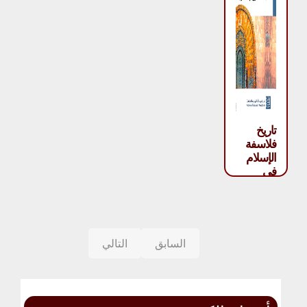
تاريخ
فلاسفة
الإسلام
في
المشرق
والمغرب
– محمد
لطفي
جمعة
السابق
التالي