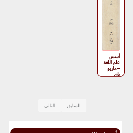
أسس
علم اللغة
– ماريو
باي
السابق
التالي