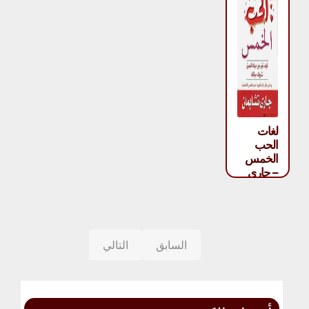
لغات
الحب
الخمس
– جاري
تشابمان
السابق
التالي