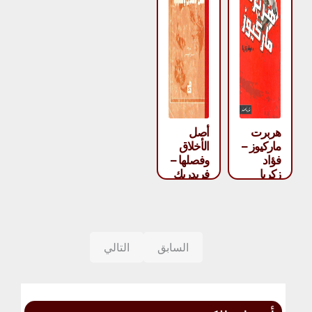
هربرت
أصل
ماركيوز –
الأخلاق
فؤاد
وفصلها –
زكريا
فريدريك
نيتشه
السابق
التالي