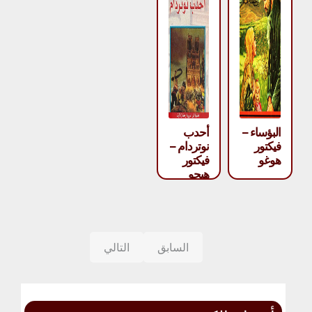
البؤساء –
أحدب
فيكتور
نوتردام –
هوغو
فيكتور
هيجو
السابق
التالي