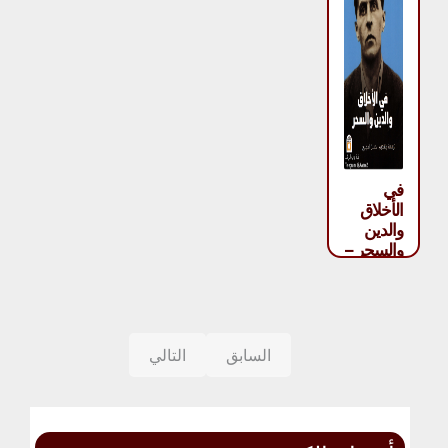
في
الأخلاق
والدين
والسحر –
لودفيغ
فيتغنشتاين
السابق
التالي