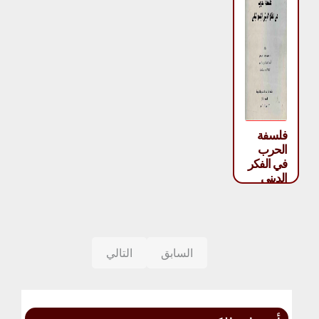
فلسفة
الحرب
في الفكر
الديني
الإسرائيلي
– محمد
جلال
إدريس
السابق
التالي