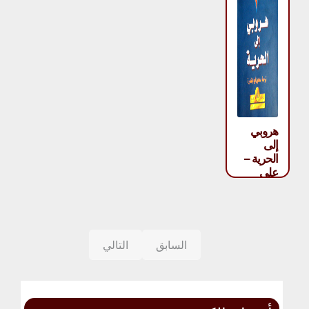
هروبي
إلى
الحرية –
علي
عزت
بيجوفيتش
السابق
التالي