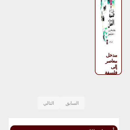
مدخل
معاصر
إلى
فلسفة
العقل –
جون هيل
السابق
التالي