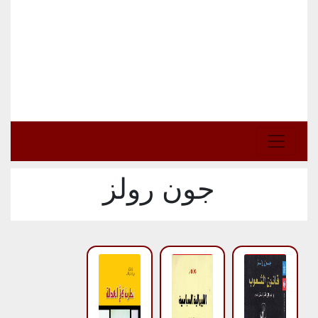
جون رولز