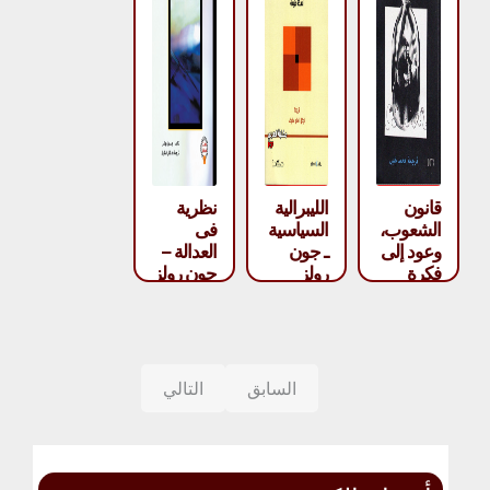
قانون
الليبرالية
نظرية
الشعوب،
السياسية
فى
وعود إلى
ـ جون
العدالة –
فكرة
رولز
جون رولز
العقل
العام –
جون رولز
السابق
التالي