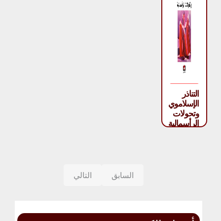
التناذر
الإسلاموي
وتحولات
الرأسمالية
– أحمد
هني
السابق
التالي