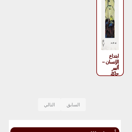
ابتداع
الإنسان –
ألبير
جاكار
السابق
التالي