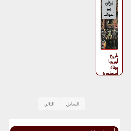
تاريخ
أوروبا
وبناء
أسطورة
الغرب –
جورج
قرم
السابق
التالي