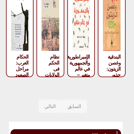
البندقية
الإمبراطورية
نظام
الحكام
وغصن
والجمهورية
الحكم
العرب:
الزيتون:
في عالم
فى
مراحل
جذور
متغير –
الولايات
الصعود
العنف
جورج
المتحدة
والسقوط
في
فريدمان
الأمريكية
– رودجر
الشرق
– لاري
أوين
الأوسط –
إلويتز
دايفيد
السابق
التالي
هيرست