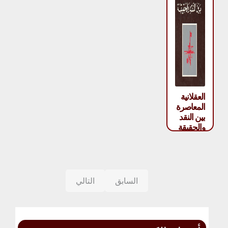
العقلانية
المعاصرة
بين النقد
والحقيقة
– سالم
يفوت
السابق
التالي