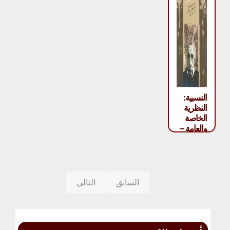
النسبية:
النظرية
الخاصة
والعامة –
ألبرت
أينشتاين
السابق
التالي