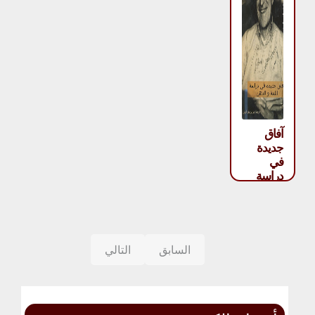
آفاق
جديدة
في
دراسة
اللغة
والفكر –
نعوم
تشومسكي
السابق
التالي