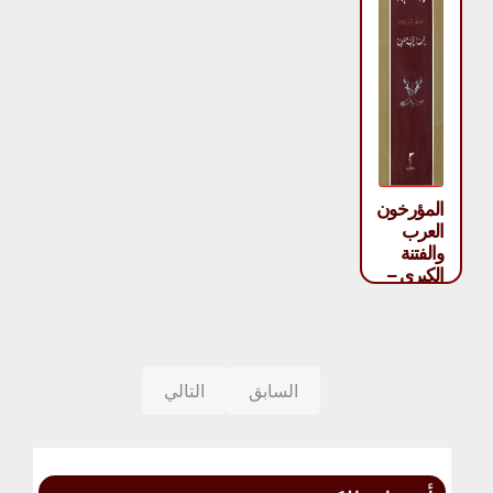
المؤرخون
العرب
والفتنة
الكبرى –
عدنان
محمد
ملحم
السابق
التالي