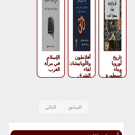
تاريخ
أفلاطون
الإسلام
أوروبا
والأوبانيشاد:
في مرآة
وبناء
لقاء
الغرب
أسطورة
الشرق
الغرب –
بالغرب –
جورج
فاسيليس
قرم
جي
فتساكس
السابق
التالي