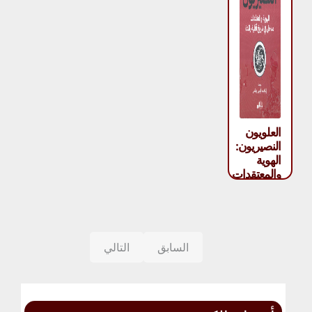
العلويون
النصيريون:
الهوية
والمعتقدات
– يارون
فريدمان
السابق
التالي