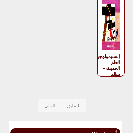
إبستيمولوجيا
العلم
الحديث –
سالم
يفوت
السابق
التالي