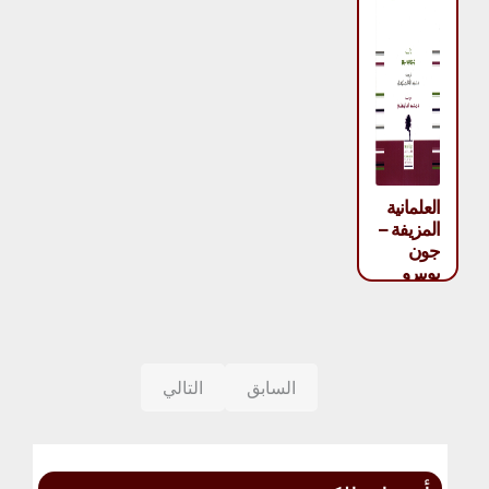
العلمانية
المزيفة –
جون
بوبيرو
السابق
التالي