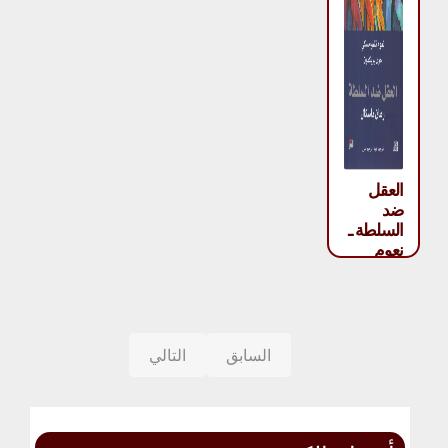
العقل
ضد
السلطة ـ
نعوم
تشومسكي،
جون
بريكمون
السابق
التالي