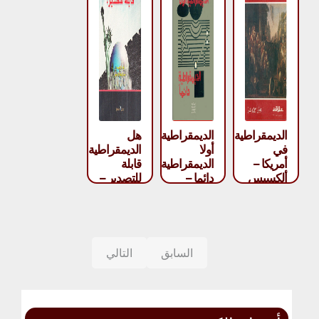
الديمقراطية
الديمقراطية
هل
في
أولا
الديمقراطية
أمريكا –
الديمقراطية
قابلة
ألكسيس
دائما –
للتصدير –
دي
عبد
زولتان
توكفيل
الرحمن
باراني
منيف
السابق
التالي