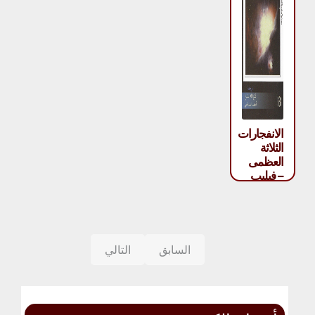
الانفجارات
الثلاثة
العظمى
– فيليب
م . دوبر
وريتشارد
أ . مولر
السابق
التالي