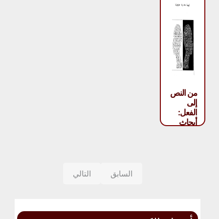
من النص
إلى
الفعل:
أبحاث
التأويل –
بول
ريكور
السابق
التالي