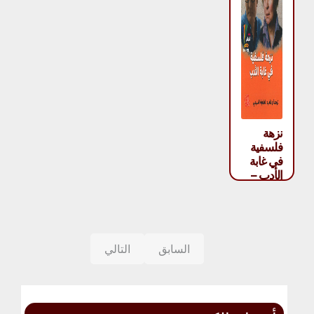
نزهة
فلسفية
في غابة
الأدب –
لطفية
الدليمي
السابق
التالي