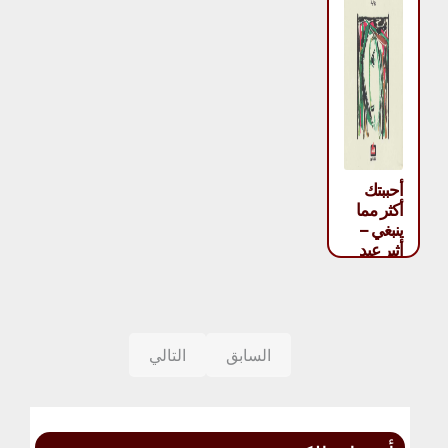
أحببتك
أكثر مما
ينبغي –
أثير عبد
الله
السابق
التالي