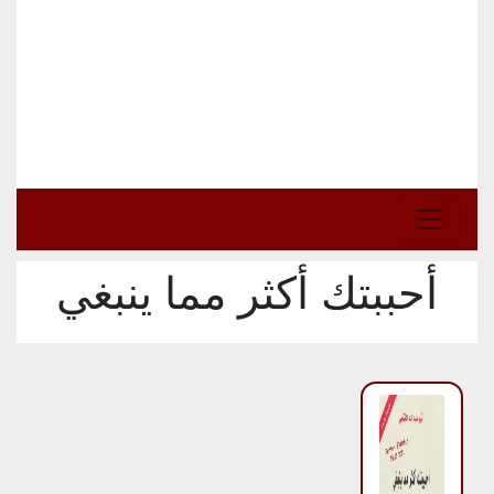
أحببتك أكثر مما ينبغي