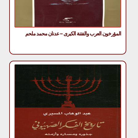
المؤرخون العرب والفتنة الكبرى – عدنان محمد ملحم