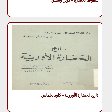
سقوط الحضارة – كولن ويلسون
تاريخ الحضارة الأوروبية – كلود ديلماس