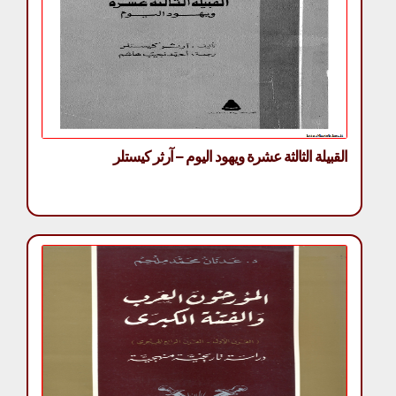
القبيلة الثالثة عشرة ويهود اليوم – آرثر كيستلر