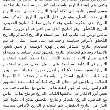
وكيف يتم إنشاء التاريخ واستخدامه لأغراض سياسية واجتماعية.
يقسم لويس التاريخ إلى ثلاثة أنواع: التاريخ الحقيقي: وهو التاريخ
الذي حدث بالفعل، وهو غير قابل للتغيير. التاريخ المُتذكر: وهو
التاريخ الذي يتذكره الناس، وقد لا يكون مطابقًا للتاريخ الحقيقي.
التاريخ المُختلَق: وهو التاريخ الذي يتم اختراعه أو تزويره عمدًا.
يناقش لويس في الكتاب كيف يتم استخدام التاريخ المُتذكر والتاريخ
المُختلَق لأغراض سياسية واجتماعية. على سبيل المثال، قد يتم
استخدام التاريخ المُتذكر لتعزيز الهوية الوطنية أو لخلق شعور
بالانتماء. وقد يتم استخدام التاريخ المُختلَق لتبرير سياسات معينة أو
لتغيير مسار الأحداث. يقدم الكتاب أيضًا تحليلًا لكيفية استخدام
التاريخ في الدعاية السياسية. على سبيل المثال، قد يتم استخدام
التاريخ لتشويه سمعة الأعداء أو لتعزيز صورة الزعماء السياسيين.
يُعد كتاب "التاريخ: استذكاره واستعادته واختلاقه" كتابًا مهمًا
للطلاب والباحثين في مجال التاريخ، كما أنه كتاب مفيد للجمهور
العام لمن يرغب في فهم كيفية تفاعل الناس مع الماضي. فيما يلي
بعض أبرز الأفكار التي يناقشها الكتاب: التاريخ هو نتاج تفاعل الناس
مع الماضي. التاريخ المُتذكر والتاريخ المُختلَق يمكن أن يكونا أكثر
تأثيرًا من التاريخ الحقيقي. يتم استخدام التاريخ لأغراض سياسية