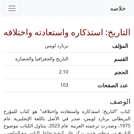
خلاصه
التاريخ: استذكاره واستعادته واختلاقه
المؤلف
برنارد لويس
القسم
التاريخ والجغرافيا والحضارة
الحجم
2.10
عدد الصفحات
103
الوصف
كتاب "التاريخ: استذكاره واستعادته واختلاقه" هو كتاب للمؤرخ
البريطاني برنارد لويس، صدر في الأصل باللغة الإنجليزية عام
1975، وصدرت ترجمته العربية عام 2023. يتناول الكتاب موضوع
التاريخ من منظور جديد، يركز على كيفية تفاعل الناس مع الماضي،