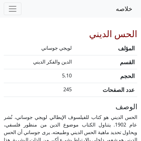
خلاصه
الحس الديني
المؤلف
لويجي جوساني
القسم
الدين والفكر الديني
الحجم
5.10
عدد الصفحات
245
الوصف
الحس الديني هو كتاب للفيلسوف الإيطالي لويجي جوساني، نُشر
عام 1902. يتناول الكتاب موضوع الدين من منظور فلسفي،
ويحاول تحديد ماهية الحس الديني وطبيعته. يرى جوساني أن الحس
الديني هو شعور داخلي بالارتباط بشيء أكبر من الذات البشرية. هذا