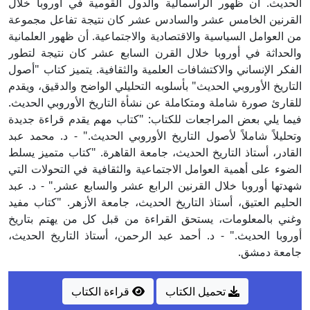
الحديث. أن ظهور الرأسمالية والدول القومية في أوروبا خلال
القرنين الخامس عشر والسادس عشر كان نتيجة تفاعل مجموعة
من العوامل السياسية والاقتصادية والاجتماعية. أن ظهور العلمانية
والحداثة في أوروبا خلال القرن السابع عشر كان نتيجة لتطور
الفكر الإنساني والاكتشافات العلمية والثقافية. يتميز كتاب "أصول
التاريخ الأوروبي الحديث" بأسلوبه التحليلي الواضح والدقيق، ويقدم
للقارئ صورة شاملة ومتكاملة عن نشأة التاريخ الأوروبي الحديث.
فيما يلي بعض المراجعات للكتاب: "كتاب مهم يقدم قراءة جديدة
وتحليلاً شاملاً لأصول التاريخ الأوروبي الحديث." - د. محمد عبد
القادر، أستاذ التاريخ الحديث، جامعة القاهرة. "كتاب متميز يسلط
الضوء على أهمية العوامل الاجتماعية والثقافية في التحولات التي
شهدتها أوروبا خلال القرنين الرابع عشر والسابع عشر." - د. عبد
الحليم العتيق، أستاذ التاريخ الحديث، جامعة الأزهر. "كتاب مفيد
وغني بالمعلومات، يستحق القراءة من قبل كل من يهتم بتاريخ
أوروبا الحديث." - د. أحمد عبد الرحمن، أستاذ التاريخ الحديث،
جامعة دمشق.
تحميل الكتاب
قراءة الكتاب