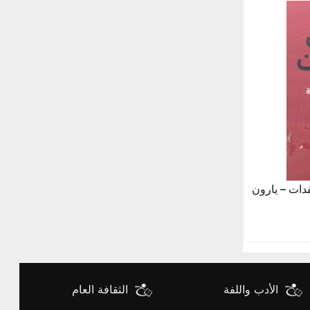
قدات – يارون
الأدب واللفة
الثقافة العام