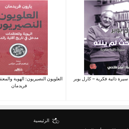
سيرة ذاتية فكرية – كارل بوبر
العلويون النصيريون: الهوية والمعت
فريدمان
الرئيسية