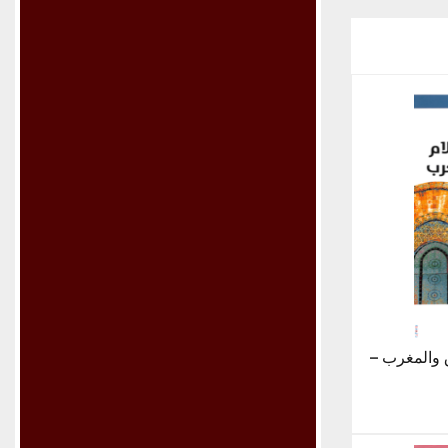
 والمغرب –