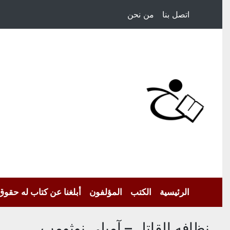
اتصل بنا
من نحن
الرئيسية
الكتب
المؤلفون
أبلغنا عن كتاب له حقوق
نظافه القاتل – آميلي نوثومب