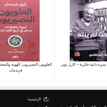
سيرة ذاتية فكرية – كارل بوبر
العلويون النصيريون: الهوية والمعت
فريدمان
الرئيسية