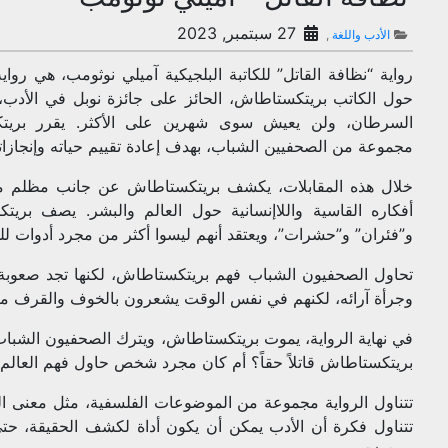
27 سبتمبر, 2023
الأدب واللغة
,
رواية “نظافة القاتل” للكاتبة البلجيكية آميلي نوثومب، هي رواي
حول الكاتب بريتكستاطاش، الحائز على جائزة نوبل في الأدب
السرطان، ولن يعيش سوى شهرين على الأكثر. يقرر بريت
مجموعة من الصحفيين الشباب، بهدف إعادة تقييم حياته وإنجازات
خلال هذه المقابلات، يكشف بريتكستاطاش عن جانب مظلم
أفكاره القاسية واللاإنسانية حول العالم والبشر. يصف بريت
و”فئران” و”حشرات”، ويعتقد أنهم ليسوا أكثر من مجرد أدوات للم
تحاول الصحفيون الشباب فهم بريتكستاطاش، لكنها تجد صعوبة ف
وجرأة آرائه، لكنهم في نفس الوقت يشعرون بالخوف والقرف من
في نهاية الرواية، يموت بريتكستاطاش، ويترك الصحفيون الشبا
بريتكستاطاش قاتلاً حقاً؟ أم كان مجرد شخص حاول فهم العالم
تتناول الرواية مجموعة من الموضوعات الفلسفية، مثل معنى الحي
تتناول فكرة أن الأدب يمكن أن يكون أداة لكشف الحقيقة، حتى