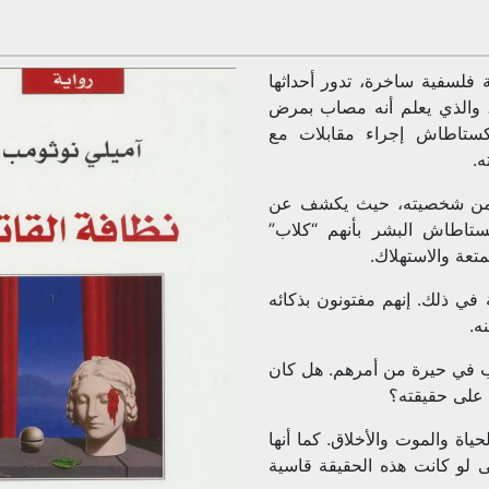
ة فلسفية ساخرة، تدور أحداثها
، والذي يعلم أنه مصاب بمرض
كستاطاش إجراء مقابلات مع
ه.
 من شخصيته، حيث يكشف عن
كستاطاش البشر بأنهم “كلاب”
تعة والاستهلاك.
ي ذلك. إنهم مفتونون بذكائه
ه.
ب في حيرة من أمرهم. هل كان
 على حقيقته؟
اة والموت والأخلاق. كما أنها
 لو كانت هذه الحقيقة قاسية