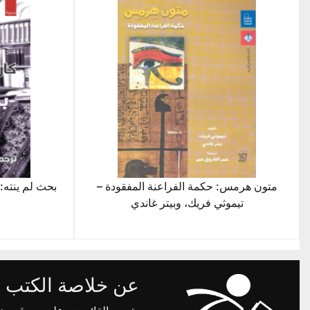
متون هرمس: حكمة الفراعنة المفقودة –
بحث لم ينته: 
تيموثي فريك، وبيتر غاندي
عن خلاصة الكتب