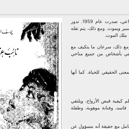
رواية “نائب عزرائيل” هي رواية للكاتب المصري يوسف السباعي، صدرت عام 1959. تدور
 ويموت. ومع ذلك، يتم نقله
، ملك الموت.
ومع ذلك، سرعان ما يتكيف مع
يلتقي بأشخاص من جميع مناحي
عنى الحقيقي للحياة. كما أنها
لم كيفية قبض الأرواح، ويلتقي
فاسد، وفنانة موهوبة، وطفلة
تعامل مع حقيقة أنه مسؤول عن