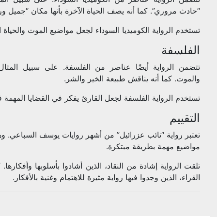
“حادث مروري”. كما أنه يصف الحياة الآخرة بأنها مكان “جميل ورا
تستخدم الرواية الكوميديا السوداء لجعل مواضيع الموت والحياة الآ
الفلسفة
تتضمن الرواية أيضًا عناصر من الفلسفة. على سبيل المثا
والموت. كما أنه يناقش طبيعة الخير والشر.
تستخدم الرواية الفلسفة لجعل القارئ يفكر في القضايا المهمة ف
التقييم
تعتبر رواية “نائب عزرائيل” من أشهر روايات يوسف السباعي. وه
مواضيع مهمة بطريقة مبتكرة.
تلقت الرواية إشادة من النقاد، الذين أشادوا بأسلوبها وأفكارها. 
القراء، الذين وجدوا فيها رواية مثيرة للاهتمام وغنية بالأفكار.