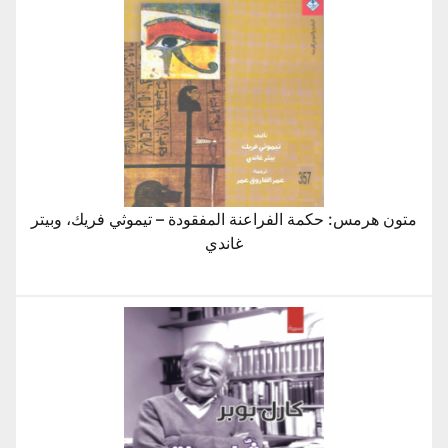
متون هرمس: حكمة الفراعنة المفقودة – تيموثي فريك، وبيتر
غاندي