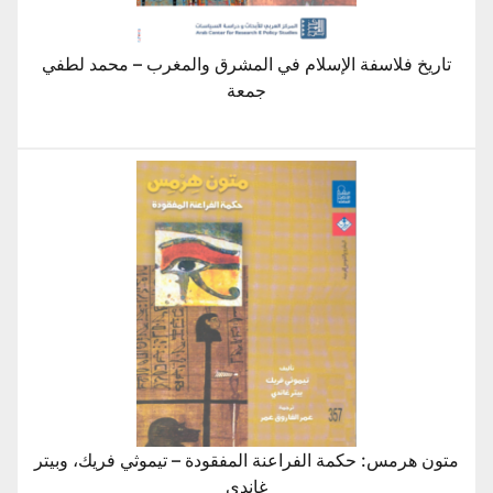
تاريخ فلاسفة الإسلام في المشرق والمغرب – محمد لطفي
جمعة
متون هرمس: حكمة الفراعنة المفقودة – تيموثي فريك، وبيتر
غاندي