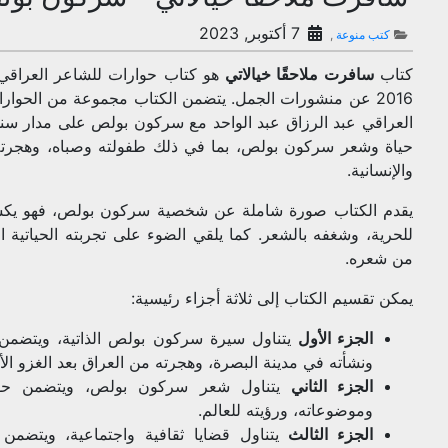
7 أكتوبر, 2023
كتب منوعة
,
كتاب
سافرت ملاحقًا خيالاتي
هو كتاب حوارات للشاعر العراق
2016 عن منشورات الجمل. يتضمن الكتاب مجموعة من الحوارا
العراقي عبد الرزاق عبد الواحد مع سركون بولص على مدار سنو
حياة وشعر سركون بولص، بما في ذلك طفولته وصباه، وهجرته 
والإنسانية.
يقدم الكتاب صورة شاملة عن شخصية سركون بولص، فهو يكش
للحرية، وشغفه بالشعر. كما يلقي الضوء على تجربته الحياتية ا
من شعره.
يمكن تقسيم الكتاب إلى ثلاثة أجزاء رئيسية:
الجزء الأول
يتناول سيرة سركون بولص الذاتية، ويتضمن
ونشأته في مدينة البصرة، وهجرته من العراق بعد الغزو الأ
الجزء الثاني
يتناول شعر سركون بولص، ويتضمن حوا
وموضوعاته، ورؤيته للعالم.
الجزء الثالث
يتناول قضايا ثقافية واجتماعية، ويتضمن