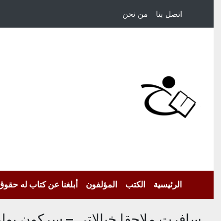
اتصل بنا
من نحن
الرئيسية
الكتب
المؤلفون
أبلغنا عن كتاب له حقوق
سافرت ملاحقا خيالاتي – سركون بو