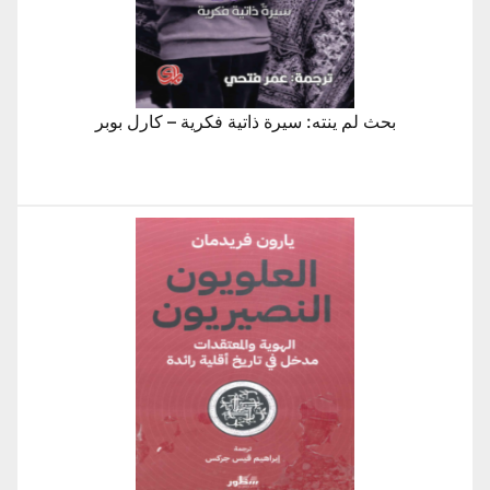
بحث لم ينته: سيرة ذاتية فكرية – كارل بوبر