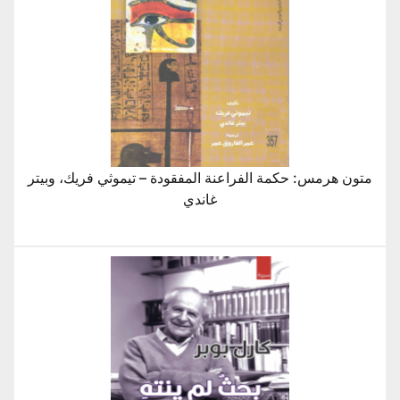
متون هرمس: حكمة الفراعنة المفقودة – تيموثي فريك، وبيتر
غاندي